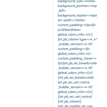
background_size=»initial»
background_position=»top
_left»
background_repeat=»repe
at» width=»100%»
custom_padding=»0px||0
px||false|false»
global_colors_info=»{}»]
[et_pb_column type=»4_4″
_builder_version=»4.16″
custom_padding=»|||»
global_colors_info=»{}»
custom_padding__hover=»
|||»][et_pb_wc_breadcrumb
_builder_version=»4.16″
global_colors_info=»{}»]
[/et_pb_wc_breadcrumb]
[et_pb_wc_cart_notice
_builder_version=»4.16″
global_colors_info=»{}»]
[/et_pb_wc_cart_notice]
[/et_pb_column]
[/et_pb_row][et_pb_row