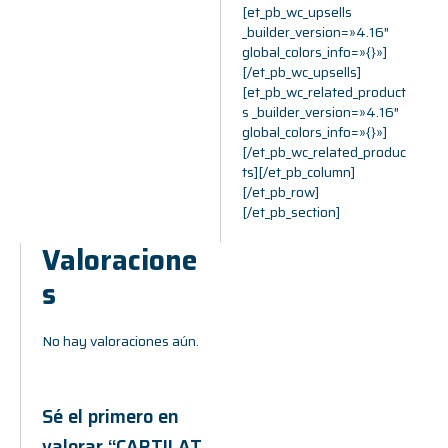
[et_pb_wc_upsells
_builder_version=»4.16″
global_colors_info=»{}»]
[/et_pb_wc_upsells]
[et_pb_wc_related_product
s _builder_version=»4.16″
global_colors_info=»{}»]
[/et_pb_wc_related_produc
ts][/et_pb_column]
[/et_pb_row]
[/et_pb_section]
Valoracione
S
No hay valoraciones aún.
Sé el primero en
valorar “CARTILAT