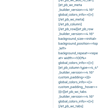
[/et_pb_wc_add_to_cart]
[et_pb_wc_meta
_builder_version=»4.16″
global_colors_info=»{}»]
[/et_pb_wc_meta]
[/et_pb_column]
[/et_pb_row][et_pb_row
_builder_version=»4.16″
background_size=»initial»
background_position=»top
_left»
background_repeat=»repe
at» width=»100%»
global_colors_info=»{}»]
[et_pb_column type=»4_4″
_builder_version=»4.16″
custom_padding=»|||»
global_colors_info=»{}»
custom_padding__hover=»
|||»][et_pb_wc_tabs
_builder_version=»4.16″
global_colors_info=»{}»]
[/et_pb_wc_tabs]