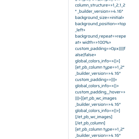
column_structure=»1_2,1_2
″ _builder_version=»4.16″
background_size=»initial»
background_position=»top
_left»
background_repeat=»repe
at» width=»100%»
custom_padding=»0px||||f
alse|false»
global_colors_info=»{}»]
[et_pb_column type=»1_2″
_builder_version=»4.16″
custom_padding=»|||»
global_colors_info=»{}»
custom_padding__hover=»
|||»][et_pb_wc_images
_builder_version=»4.16″
global_colors_info=»{}»]
[/et_pb_wc_images]
[/et_pb_column]
[et_pb_column type=»1_2″
_builder_version=»4.16″