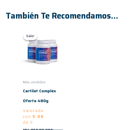
También Te Recomendamos…
El
El
precio
precio
Sale!
Sale!
original
actual
era:
es:
104,85€.
89,90€.
Más vendidos
Cartilat Complex
Oferta 480g
Valorado
con
5.00
de 5