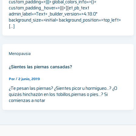
custom_padding=»|||» global_colors_info=»{}»
custom_padding__hover=»|||»][et_pb_text
admin_label=»Text» _builder_version=»4.18.0″
background_size=»initial» background_position=»top_left»
[…]
Menopausia
¿Sientes las piernas cansadas?
Por
/
2 junio, 2019
¿Te pesan las piernas? ¿Sientes picor u hormigueo…? ¿O
quizás hinchazón en los tobillos,piernas o pies…? Si
comienzas a notar